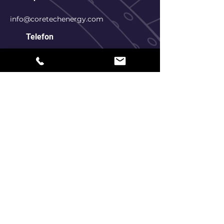
info@coretechenergy.com
Telefon
+90 (216) 949 01 42
+90 (533) 042 80 93
Ad Soyad
*
E-posta
*
Telefon
*
Adres
*