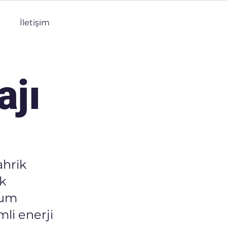
İletişim
ajı
ahrik
k
lum
li enerji