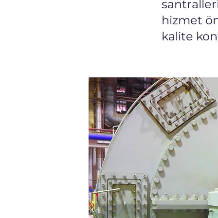
santraller
hizmet öm
kalite ko