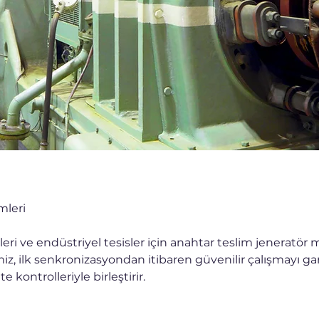
mleri
eri ve endüstriyel tesisler için anahtar teslim jeneratör 
miz, ilk senkronizasyondan itibaren güvenilir çalışmayı g
e kontrolleriyle birleştirir.