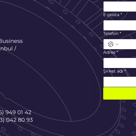
E-posta
*
Telefon
*
Business
nbul /
Adres
*
Şirket adı
*
6) 949 01 42
3) 042 80 93