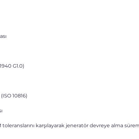
ası
1940 G1.0)
 (ISO 10816)
sı
oleranslarını karşılayarak jeneratör devreye alma süremiz