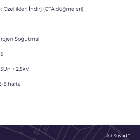
k Özellikleri İndir] (CTA düğmeleri)
rojen Soğutmalı
,5
,5Un + 2,5kV
6-8 hafta
Ad Soyad
*