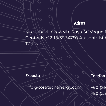
Adres
Kucukbakkalkoy Mh. Ruya St. Vogue 
Center No:12-18/35 34750 Atasehir-Ista
Türkiye
E-posta
Telefon
info@coretechenergy.com
+90 (21
+90 (53