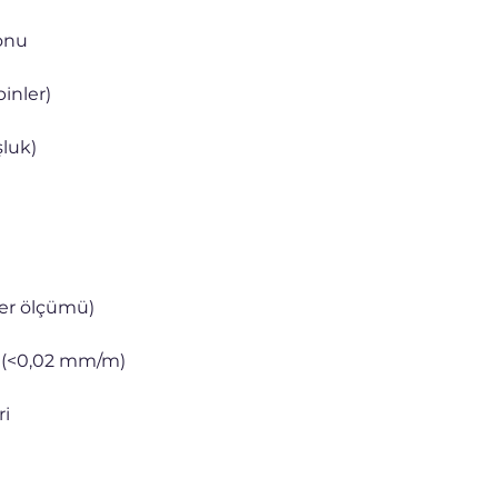
onu
binler)
şluk)
zer ölçümü)
i (<0,02 mm/m)
ri