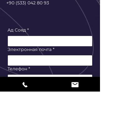
+90 (533) 042 80 93
Ад Сояд
*
Электронная почта
*
Телефон
*
Адрес
*
Ширкет ады
*
Гёндер