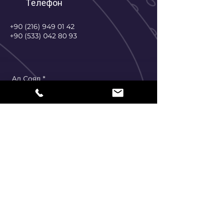
Телефон
+90 (216) 949 01 42
+90 (533) 042 80 93
Ад Сояд
*
Электронная почта
*
Телефон
*
Адрес
*
Ширкет ады
*