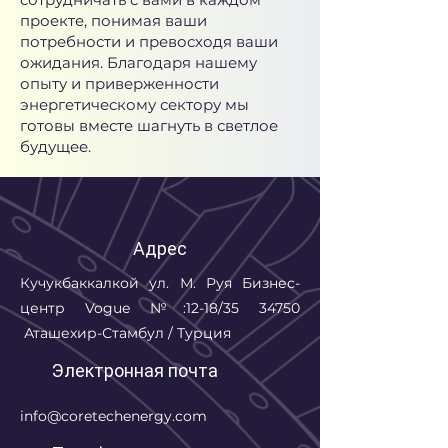
проекте, понимая ваши
потребности и превосходя ваши
ожидания. Благодаря нашему
опыту и приверженности
энергетическому сектору мы
готовы вместе шагнуть в светлое
будущее.
Адрес
Кучукбаккалкой ул. М. Руя
Бизнес-
центр Vogue
№:12-18/35 34750
Аташехир-Стамбул / Турция
Электронная почта
info@coretechenergy.com