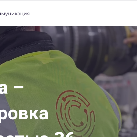
ммуникация
a –
ровка