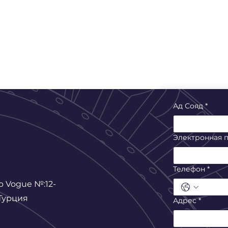
Ад Сояд
*
Электронная п
Телефон
*
р Vogue
№:12-
Турция
Адрес
*