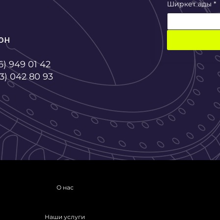
Ширкет ады
*
он
6) 949 01 42
3) 042 80 93
О нас
Наши услуги