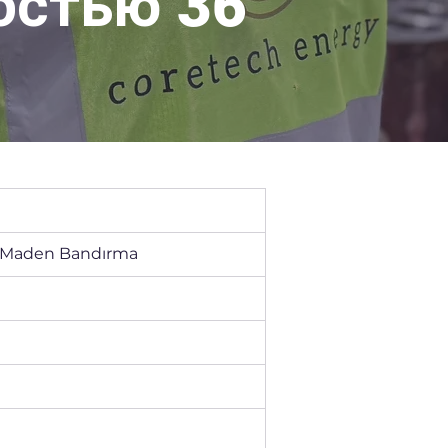
остью 36
i Maden Bandırma