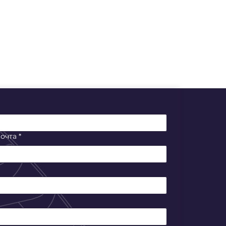
очта
*