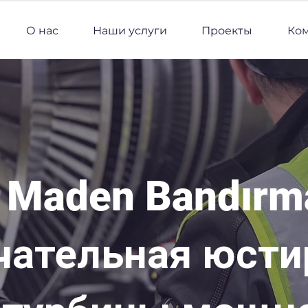
О нас
Наши услуги
Проекты
Ко
i Maden Bandırm
чательная юсти