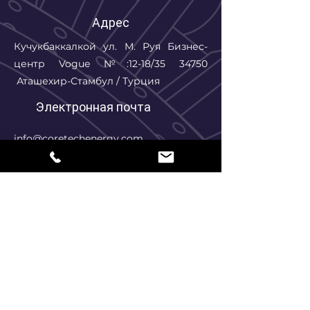
Адрес
Кучукбаккалкой ул. М. Руя
Бизнес-
центр Vogue
№:12-18/35 34750
Аташехир-Стамбул / Турция
Электронная почта
info@coretechenergy.com
Телефон
+90 (216) 949 01 42
+90 (533) 042 80 93
Ад Сояд
*